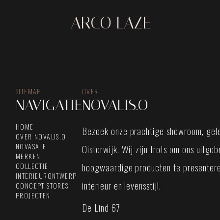
ARCO LAZE
SITEMAP
OVER
NAVIGATIE
NOVALIS.O
HOME
Bezoek onze prachtige showroom, gele
OVER NOVALIS.O
NOVASALE
Oisterwijk. Wij zijn trots om ons uitge
MERKEN
hoogwaardige producten te presentere
COLLECTIE
INTERIEURONTWERP
interieur en levensstijl.
CONCEPT STORES
PROJECTEN
De Lind 67