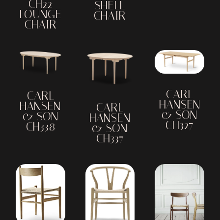
CH22
SHELL
LOUNGE
CHAIR
CHAIR
CARL
CARL
HANSEN
HANSEN
CARL
& SON
& SON
HANSEN
CH327
CH338
& SON
CH337