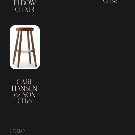
CH58
ELBOW
CHAIR
CARL
HANSEN
& SON
CH56
SITEMAP