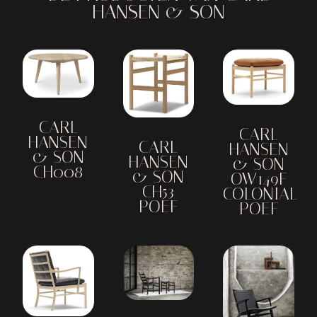
HANSEN & SON
CARL
CARL
HANSEN
CARL
HANSEN
& SON
HANSEN
& SON
CH008
& SON
OW149F
CH53
COLONIAL
POEF
POEF