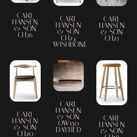
CARL
CARL
CARL
HANSEN
HANSEN
HANSEN
& SON
& SON
& SON
CH36
CH24
CH23
WISHBONE
CARL
HANSEN
CARL
& SON
CARL
HANSEN
OW150
HANSEN
& SON
DAYBED
& SON
CH20