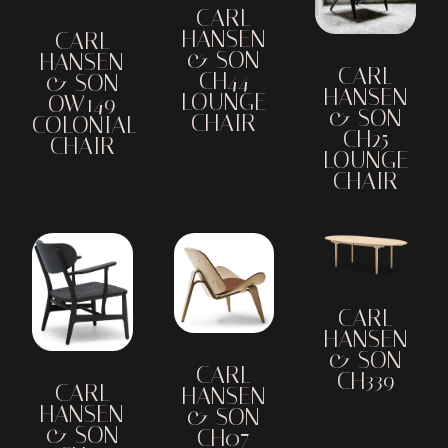
CARL
HANSEN
CARL
& SON
HANSEN
CARL
CH44
& SON
HANSEN
LOUNGE
OW149
& SON
CHAIR
COLONIAL
CH25
CHAIR
LOUNGE
CHAIR
CARL
HANSEN
& SON
CARL
CH339
CARL
HANSEN
HANSEN
& SON
& SON
CH07