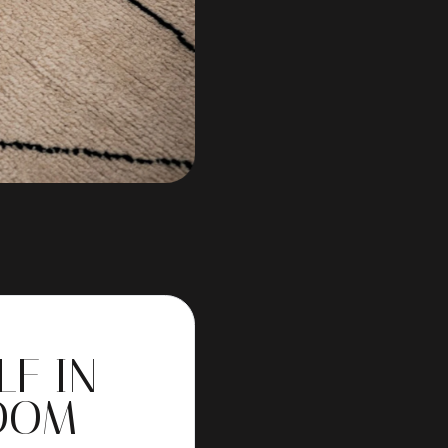
LF IN
OOM