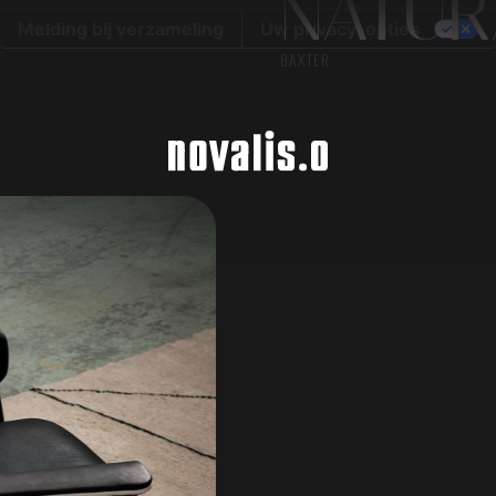
NATUR
Melding bij verzameling
Uw privacy-opties
BAXTER