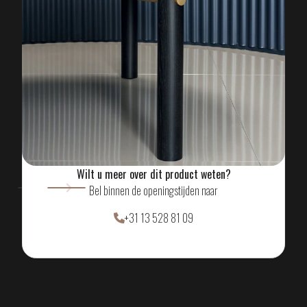
ERVAAR HET ZELF IN
ONZE SHOWROOM
MAAK EEN AFSPRAAK
Wilt u meer over dit product weten?
Bel binnen de openingstijden naar
+31 13 528 81 09