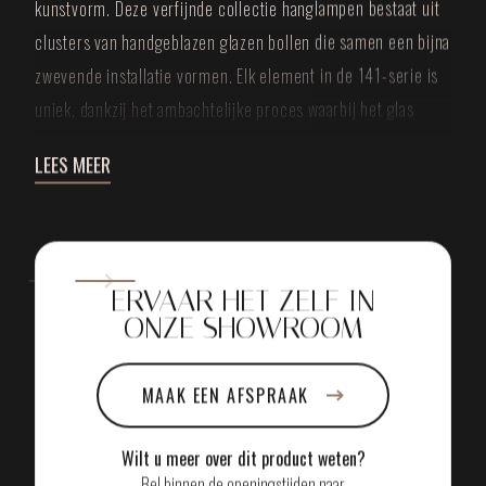
kunstvorm. Deze verfijnde collectie hanglampen bestaat uit
clusters van handgeblazen glazen bollen die samen een bijna
zwevende installatie vormen. Elk element in de 141-serie is
uniek, dankzij het ambachtelijke proces waarbij het glas
wordt gevormd met subtiele imperfecties en luchtbellen die
LEES MEER
bijdragen aan het karakter van het geheel.
De kracht van de Bocci 141 ligt in haar gelaagdheid. Het spel
van licht, reflectie en transparantie zorgt voor een poëtische
sfeer die nooit hetzelfde is. Overdag heeft de lamp een
ERVAAR HET ZELF IN
sculpturaal effect, als een zwevende wolk van glas, terwijl ’s
ONZE SHOWROOM
avonds het warme licht zich verspreidt in zachte patronen
die de ruimte een intieme en uitnodigende uitstraling geven.
MAAK EEN AFSPRAAK
Dit maakt de Bocci 141 niet alleen een functionele lichtbron,
maar een essentieel onderdeel van het interieurontwerp.
Wilt u meer over dit product weten?
Of de lamp nu boven een eettafel hangt, in een hoge vide of
Bel binnen de openingstijden naar