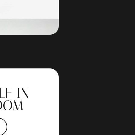
LF IN
OOM