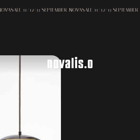
Melding bij verzameling
Uw privacy-opties
 11/12/13 SEPTEMBER
NOVASALE 11/12/13 SEPTEMBER
NOVASAL