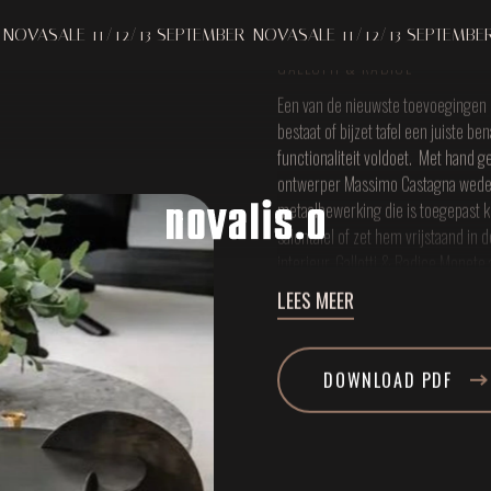
MONE
Melding bij verzameling
Uw privacy-opties
11/12/13 SEPTEMBER
NOVASALE 11/12/13 SEPTEMBER
NOVASALE
GALLOTTI & RADICE
Een van de nieuwste toevoegingen bi
bestaat of bijzet tafel een juiste b
functionaliteit voldoet. Met hand g
ontwerper Massimo Castagna weder
metaalbewerking die is toegepast kr
salontafel of zet hem vrijstaand in 
interieur. Gallotti & Radice Monete
LEES MEER
DOWNLOAD PDF