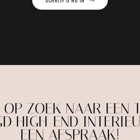
SCHRIJF U NU IN
E OP ZOEK NAAR EEN 
D HIGH-END INTERIE
EEN AFSPRAAK!