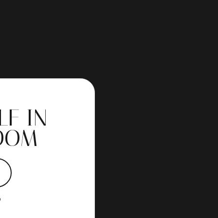
LF IN
OOM
?