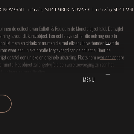
TE
 11/12/13 SEPTEMBER
NOVASALE 11/12/13 SEPTEMBER
NOVASAL
nnen de collectie van Gallotti & Radice is de Monete bijzet tafel. De twijfel
enaming is voor dit kunstobject. Een echte eye cather die ook nog eens in
epolijst metalen cirkels of munten die met elkaar zijn verbonden heeft de
om weer een unieke creatie toegevoegd aan de collectie. Door de
ijgt de tafel een unieke en originele uitstraling. Plaats hem over een andere
de ruimte. Het object zal ongetwijfeld een ware toevoeging zijn aan het
 afmetingen en specificaties
MENU