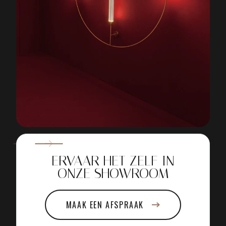
De
Cirque wandlamp van Giopato & Coombes
is een
subtiel maar krachtig designelement dat de sfeer van een
ruimte verfijnt zonder nadrukkelijk aanwezig te zijn. Deze
wandlamp combineert Italiaans vakmanschap met een sterke
vormentaal, en weet daardoor zowel decoratief als
functioneel te overtuigen.
LEES MEER
Wat direct opvalt aan de Cirque is het grafische lijnenspel en
de strakke geometrie, die geïnspireerd is op ritme en
beweging. Deze heldere vormentaal wordt versterkt door het
gebruik van verfijnde materialen en afwerkingen van hoge
ERVAAR HET ZELF IN
kwaliteit. U heeft de keuze uit verschillende metaalsoorten,
ONZE SHOWROOM
zodat de lamp perfect aansluit op de stijl van uw interieur –
of dat nu ingetogen modern, uitgesproken design of juist
MAAK EEN AFSPRAAK
tijdloos klassiek is.