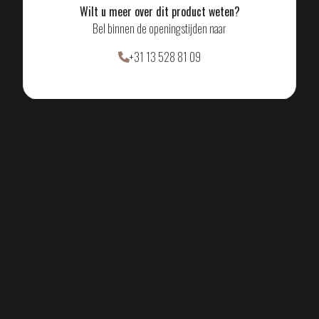
De Cirque wandlamp is ontworpen om sfeer te creëren.
Wilt u meer over dit product weten?
Dankzij het indirecte lichteffect ontstaat er een warme,
Bel binnen de openingstijden naar
zachte uitstraling op de wand, zonder dat de lamp zelf
+31 13 528 81 09
domineert. Daardoor is deze wandlamp uitermate geschikt
voor toepassingen in bijvoorbeeld woonkamers, gangen,
hotellobby’s of stijlvolle trappenhuizen, waar verlichting ook
een beleving mag zijn.
Met de Cirque wandlamp haalt u een stuk Italiaanse
designcultuur in huis. Elk detail – van materiaalkeuze tot
afwerking – is met zorg samengesteld, zodat het resultaat
niet alleen mooi is om te zien, maar ook duurzaam en
tijdloos in gebruik.
Wilt u ervaren hoe de Cirque in uw ruimte tot zijn recht
komt? Neem dan gerust contact met ons op of bezoek onze
showroom. Wij denken graag met u mee over de