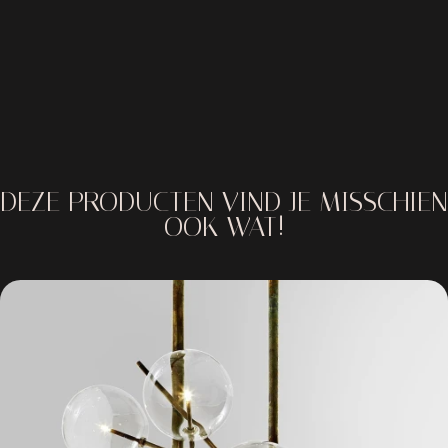
weten met dit ontwerp als geen ander de grens tussen functionee
licht en kunstobject te laten vervagen.
Bent u benieuwd hoe de Dewdrops in uw ruimte tot leven komt?
Neem dan gerust contact met ons op of bezoek onze showroom. W
adviseren u graag over de uitvoering en samenstelling die het bes
past bij uw interieur.
DEZE PRODUCTEN VIND JE MISSCHIEN
OOK WAT!