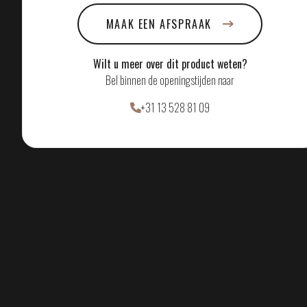
aanwezig is. Ondanks het speelse en organische karakter van de
MAAK EEN AFSPRAAK
vormgeving, straalt de Dewdrops een sterke vorm van elegantie e
rust uit. De transparantie van het glas en de verfijnde afwerking v
Wilt u meer over dit product weten?
de metalen onderdelen zorgen voor een luchtig geheel dat
Bel binnen de openingstijden naar
tegelijkertijd een luxe uitstraling heeft. U kunt kiezen uit
+31 13 528 81 09
verschillende metaalsoorten om de lamp perfect af te stemmen o
uw ruimte.
Deze hanglamp komt het beste tot zijn recht in hoge entrees, bov
een eettafel of in open ruimtes waar ze de vrijheid krijgt om te
zweven. De compositie van de glazen druppels zorgt voor een
prachtig spel van licht en reflectie, waarbij de lamp zowel overda
als ’s avonds een decoratief statement vormt.
Met de Dewdrops haalt u meer dan een lichtbron in huis – u breng
een stukje poëzie en verfijning in uw interieur. Giopato & Coombe