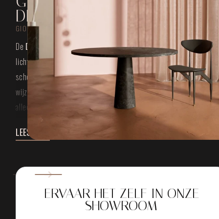
GIOPATO & COOMBES
DEWDROPS
GIOPATO & COOMBES
De
Dewdrops hanglamp
van Giopato & Coombes is een ode aan
licht, lucht en verfijning. Dit bijzondere ontwerp vangt de fragiele
schoonheid van dauwdruppels in glas en laat deze op betoverend
wijze neerdalen in de ruimte. Het resultaat is een lichtobject dat n
alleen verlicht, maar ook verwondert.
De naam ‘Dewdrops’ is niet toevallig gekozen. De lamp bestaat uit
LEES MEER
delicate glazen bollen die ogenschijnlijk gewichtloos aan fijne
metalen structuren hangen, als dauw die stil boven de grond zwee
Elke bol wordt met de hand geblazen, waardoor geen enkele lamp
precies hetzelfde is. Dat maakt de Dewdrops tot een authentiek en
ERVAAR HET ZELF IN ONZE
uniek object in uw interieur.
SHOWROOM
Wat de lamp zo krachtig maakt, is de subtiliteit waarmee ze