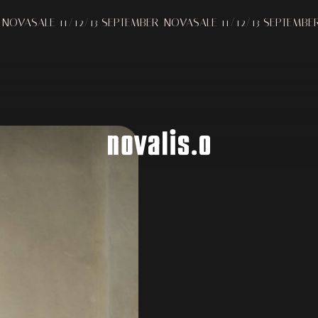
BOLLE
Melding bij verzameling
Uw privacy-opties
11/12/13 SEPTEMBER
NOVASALE 11/12/13 SEPTEMBER
NOVASALE
GIOPATO & COOMBES