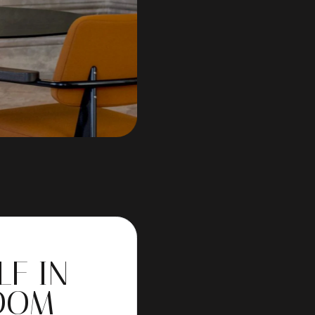
LF IN
OOM