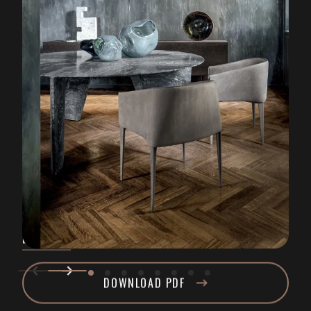
HENGE ZAGG
EETKAMERSTOEL
HENGE
Door zijn esthetische uiterlijk perfect passend binnen de collectie van
Henge: De Zagg eetkamerstoel. Net als vele andere ontwerpen is dit
design te danken aan Massimo Castagna. Het frame van de stoel
bestaat uit massief hout en met metaal en zijn bekleed. Met een
zithoogte van 45 cm en diepte van 60 cm voorziet deze stoel u van
optimaal comfort. Geniet bijvoorbeeld van dit hoge comfort tijdens
een diner aan de Henge Ted tafel. Het fraaie detail zit hem vooral in de
spitse vorm van het onderstel. Daarbij krijgt de strakke vormgeving
LEES MEER
een zacht karakter door stiksels waarmee het hoogwaardige leder is
afgewerkt. Henge Zagg eetkamerstoel afmetingen en specificaties
DOWNLOAD PDF