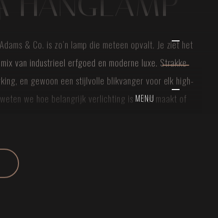
A HANGLAMP
Adams & Co. is zo’n lamp die meteen opvalt. Je ziet het
mix van industrieel erfgoed en moderne luxe. Strakke
king, en gewoon een stijlvolle blikvanger voor elk high-
O weten we hoe belangrijk verlichting is – het maakt of
MENU
te. De Strata doet daar zeker niet voor onder.
RDIG MESSING EN
WERKINGEN
an massief messing. Echt duurzaam materiaal, dat na
 mooier wordt. Je kiest uit vier luxe kleuren, dus er zit
bij jouw stijl. Of je nu gaat voor klassiek messing of juist