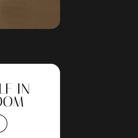
– de Strata past zich moei
meteen voor een uitnodigen
naar een hoger plan tilt.
ONTDEK J
NOVALIS.
Wil je zelf ervaren hoe zw
In onze showroom zie je ee
LF IN
Onze lichtexperts denken 
OOM
direct samenwerken met het
Ben je op zoek naar een spe
echt zien? Kom langs in d
persoonlijk advies over j