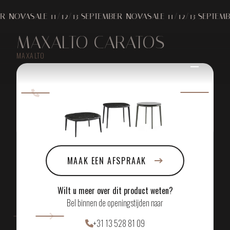
VASALE 11/12/13 SEPTEMBER
NOVASALE 11/12/13 SEPTEMBER
N
MAXALTO CARATOS
MAXALTO
ERVAAR HET ZELF IN
ONZE SHOWROOM
MAAK EEN AFSPRAAK
Wilt u meer over dit product weten?
Bel binnen de openingstijden naar
+31 13 528 81 09