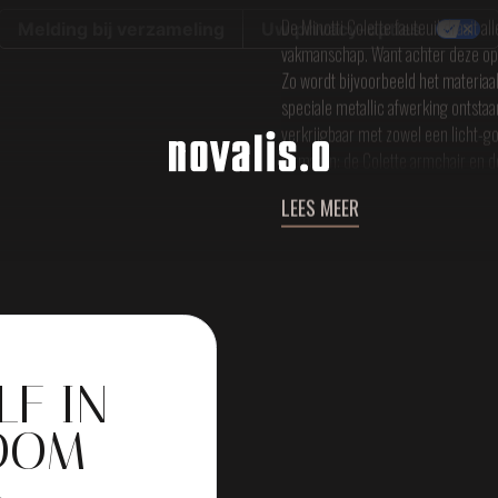
De Minotti Colette fauteuil draait al
Melding bij verzameling
Uw privacy-opties
vakmanschap. Want achter deze opv
Zo wordt bijvoorbeeld het materia
speciale metallic afwerking ontstaan
verkrijgbaar met zowel een licht-g
formaten: de Colette armchair en d
LEES MEER
LF IN
OOM