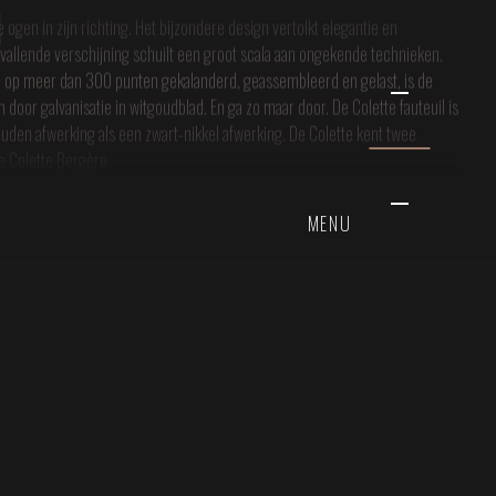
le ogen in zijn richting. Het bijzondere design vertolkt elegantie en
allende verschijning schuilt een groot scala aan ongekende technieken.
al op meer dan 300 punten gekalanderd, geassembleerd en gelast, is de
 door galvanisatie in witgoudblad. En ga zo maar door. De Colette fauteuil is
ouden afwerking als een zwart-nikkel afwerking. De Colette kent twee
e Colette Bergère.
MENU