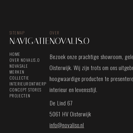
SITEMAP
OVER
NAVIGATIE
NOVALIS.O
HOME
Bezoek onze prachtige showroom, gele
OVER NOVALIS.O
NOVASALE
Oisterwijk. Wij zijn trots om ons uitge
MERKEN
hoogwaardige producten te presentere
COLLECTIE
INTERIEURONTWERP
interieur en levensstijl.
CONCEPT STORES
PROJECTEN
De Lind 67
5061 HV Oisterwijk
info@novaliso.nl