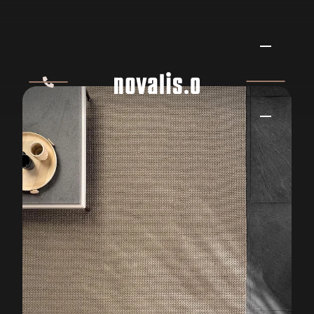
MINOTTI JERSEY
VLOERKLEED
MINOTTI
Vervaardigd uit strengen van vlechten die tezamen een spiraalvormig
weefsel vormen. En die daardoor het uiterlijk krijgen van een jersey-
stof. Het Minotti Jersey vloerkleed doet zijn naam dus zeker eer aan.
Dit designvloerkleed is verkrijgbaar in twee maten en drie
verschillende kleuren: zilver, ecru en donkergrijs. Collectie 2021 In