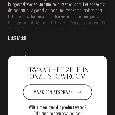
loungestoel tevens aluminium, hout, steen en koord. Het is deze mix
die het natuurlijke gevoel van het buitenleven verder onderstreept.
Het ontwerp is strak, maar de zachte kussens en de leuningen van
koord geven dit design een huiselijk gevoel. Minotti Patio collectie De
Minotti Patio Outdoor serie is zeer ruim opgezet. Zo heeft u een
uiterst ruime keuze uit verschillende elementen, zoals een bank,
LEES MEER
salontafels, een voetenbank en diverse meubelaccessoires. Allemaal
met dezelfde combinatie van rijke, verassende materialen en met
precisie afgestemde kleuren. Zo transformeert u uw terras
eenvoudig in een luxe loungesetting. Minotti Patio fauteuil afmetingen
en specificaties
ERVAAR HET ZELF IN
ONZE SHOWROOM
MAAK EEN AFSPRAAK
Wilt u meer over dit product weten?
Bel binnen de openingstijden naar