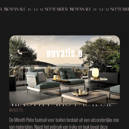
ASALE 11/12/13 SEPTEMBER
NOVASALE 11/12/13 SEPTEMBER
NO
MINOTTI PATIO FAUTEUIL
MINOTTI
De Minotti Patio fauteuil voor buiten bestaat uit een uitzonderlijke mix
van materialen. Naast het gebruik van iroko en teak bevat deze