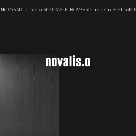
POEF
Melding bij verzameling
Uw privacy-opties
1/12/13 SEPTEMBER
NOVASALE 11/12/13 SEPTEMBER
NOVASALE 
MINOTTI