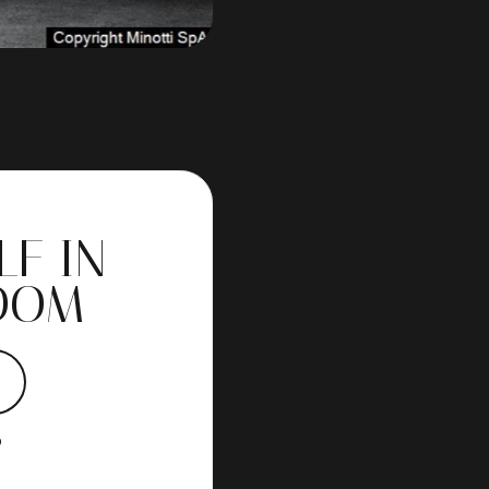
LF IN
OOM
?