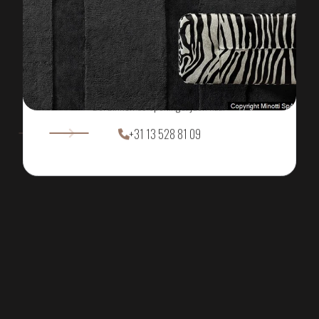
ONZE SHOWROOM
MAAK EEN AFSPRAAK
Wilt u meer over dit product weten?
Bel binnen de openingstijden naar
+31 13 528 81 09