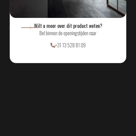
MAAK EEN AFSPRAAK
Wilt u meer over dit product weten?
Bel binnen de openingstijden naar
+31 13 528 81 09