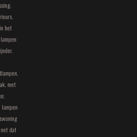
ssing.
ieurs.
in het
e lampen
ijnder.
dlampen,
ak, met
xe.
n lampen
adswoning
 net dat