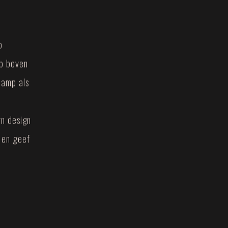
o
mp boven
lamp als
rn design
 en geef