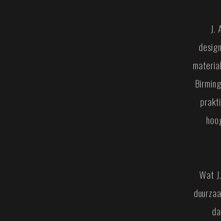
J.
design
materia
Birming
prakt
hoo
Wat J
duurzaa
da