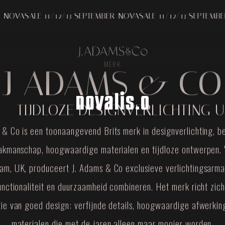
Melding bij verzameling
Uw privacy-opties
ALE 11/12/13 SEPTEMBER
NOVASALE 11/12/13 SEPTEMBER
NOVA
MERK
J ADAMS & CO
 – TIJDLOZE DESIGNVERLICHTING 
 & Co is een toonaangevend Brits merk in designverlichting, 
vakmanschap, hoogwaardige materialen en tijdloze ontwerpen. 
am, UK, produceert J. Adams & Co exclusieve verlichtingsarma
 functionaliteit en duurzaamheid combineren. Het merk richt zic
tie van goed design: verfijnde details, hoogwaardige afwerkin
materialen die met de jaren alleen maar mooier worden.