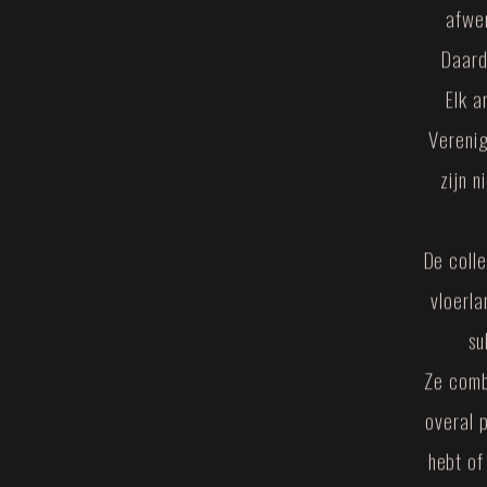
afwer
Daard
Elk a
Verenig
zijn n
De coll
vloerl
su
Ze comb
overal p
hebt of