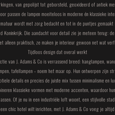
kingen, van gepolijst tot geborsteld, geoxideerd of antiek me
oor passen de lampen moeiteloos in moderne én klassieke inter
rmatuur wordt met zorg bedacht en tot in de puntjes gemaakt 
d Koninkrijk. Die aandacht voor detail zie je meteen terug: d
iet alleen praktisch, ze maken je interieur gewoon net wat verf
Tijdloos design dat overal werkt
ectie van J. Adams & Co is verrassend breed: hanglampen, wan
ampen, tafellampen – noem het maar op. Hun ontwerpen zijn str
btiele details en precies de juiste mix tussen minimalisme en lu
ineren klassieke vormen met moderne accenten, waardoor hu
assen. Of je nu in een industriële loft woont, een stijlvolle st
 een chic hotel wilt inrichten, met J. Adams & Co voeg je altijd