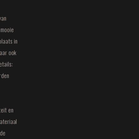
van
, mooie
laats in
maar ook
tails:
rden
eit en
ateriaal
nde