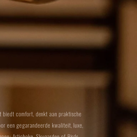
et biedt comfort, denkt aan praktische
oor een gegarandeerde kwaliteit, luxe,
mpen: Artichoke, Skygarden of Birds.