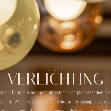
COLLECTIE
VERLICHTING
terieur. Daarom is een goed uitgedacht lichtplan essentieel. H
 ruimte. Wanneer u kiest voor een heuse designlamp, kiest u v
 voor een ware eye-catcher! Denk eens aan de beroemde designla